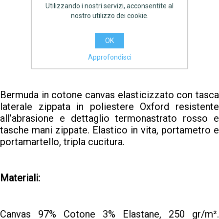
Produttore:
DIADORA
Utilizzando i nostri servizi, acconsentite al
nostro utilizzo dei cookie.
€38,90 IVA inclusa
OK
AGGIUNGI
Approfondisci
Bermuda in cotone canvas elasticizzato con tasca
laterale zippata in poliestere Oxford resistente
all’abrasione e dettaglio termonastrato rosso e
tasche mani zippate. Elastico in vita, portametro e
portamartello, tripla cucitura.
Materiali:
Canvas 97% Cotone 3% Elastane, 250 gr/m².