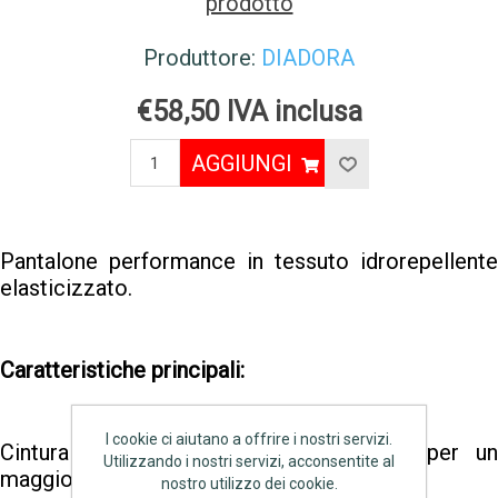
prodotto
Produttore:
DIADORA
€58,50 IVA inclusa
AGGIUNGI
Pantalone performance in tessuto idrorepellente
elasticizzato.
Caratteristiche principali:
I cookie ci aiutano a offrire i nostri servizi.
Cintura sagomata con elastico ai lati per un
Utilizzando i nostri servizi, acconsentite al
maggior confort.
nostro utilizzo dei cookie.