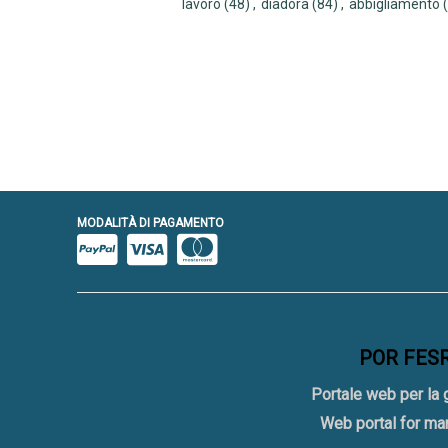
lavoro
(48)
,
diadora
(84)
,
abbigliamento
MODALITÀ DI PAGAMENTO
POR FESR 
Portale web per la 
Web portal for ma