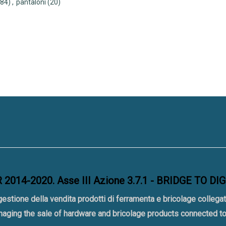
(84)
,
pantaloni
(20)
2014-2020. Asse III Azione 3.7.1 - BRIDGE TO DI
gestione della vendita prodotti di ferramenta e bricolage collegat
naging the sale of hardware and bricolage products connected 