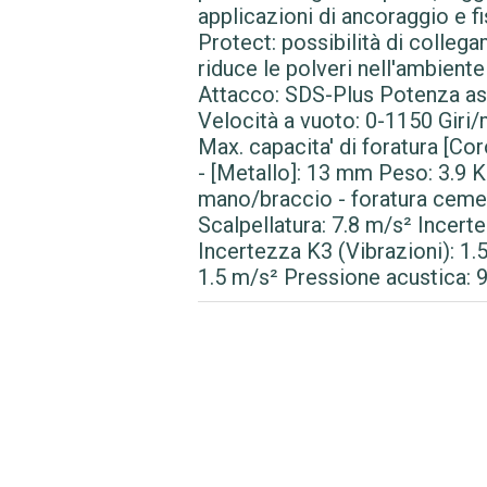
applicazioni di ancoraggio e 
Protect: possibilità di colle
riduce le polveri nell'ambiente
Attacco: SDS-Plus Potenza ass
Velocità a vuoto: 0-1150 Giri
Max. capacita' di foratura [Co
- [Metallo]: 13 mm Peso: 3.9
mano/braccio - foratura cemen
Scalpellatura: 7.8 m/s² Incert
Incertezza K3 (Vibrazioni): 1.
1.5 m/s² Pressione acustica: 