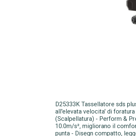
D25333K Tassellatore sds plus 
all'elevata velocita' di foratu
(Scalpellatura) - Perform & Pro
10.0m/s², migliorano il comfor
punta - Disegn compatto, legge