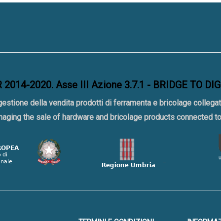
2014-2020. Asse III Azione 3.7.1 - BRIDGE TO DI
gestione della vendita prodotti di ferramenta e bricolage collegat
naging the sale of hardware and bricolage products connected 