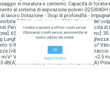
fissaggio in muratura e cemento. Capacità di foratu
gamento al sistema di aspirazione polveri D25304DH
 di lavoro Dotazione - Stop di profondità - Impugnatu
orbita: 950 Watt Voltaggio: 220 V Energia del col
/min Percussioni al minuto: 0-5200 Max. capacità d
I cookie ci aiutano a offrire i nostri servizi.
rona]: 65 mm Max. capacità di foratura - [Legno]: 3
Utilizzando i nostri servizi, acconsentite al
nostro utilizzo dei cookie.
 Kg Lunghezza: 375 mm Altezza: 250 mm Larghezza:
to: 6.9 m/s² Incertezza (Vibrazioni): 1.5 m/s² Vib
OK
ezza (vibrazioni): 1.5 m/s² Vibrazioni mano/braccio 
5 m/s² Vibrazioni mano/braccio - Avvitatura: <2.5 m
Approfondisci
93 dB(A) Incertezza (Potenza sonora): 3 dB(A) Pote