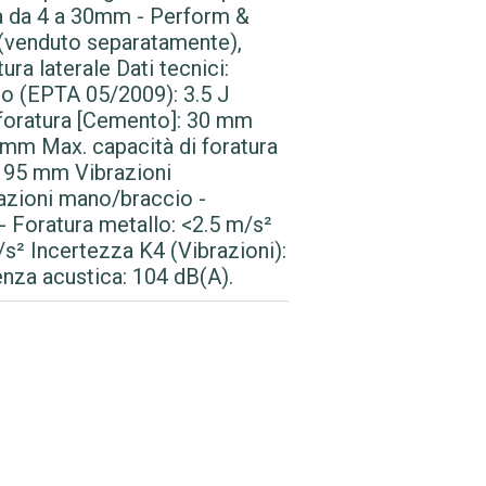
ra da 4 a 30mm - Perform &
 (venduto separatamente),
ra laterale Dati tecnici:
po (EPTA 05/2009): 3.5 J
i foratura [Cemento]: 30 mm
0 mm Max. capacità di foratura
 95 mm Vibrazioni
razioni mano/braccio -
- Foratura metallo: <2.5 m/s²
/s² Incertezza K4 (Vibrazioni):
nza acustica: 104 dB(A).