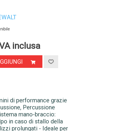
EWALT
nibile
VA inclusa
GGIUNGI
mini di performance grazie
ercussione, Percussione
l sistema mano-braccio:
o in caso di stallo della
zzi prolungati - Ideale per