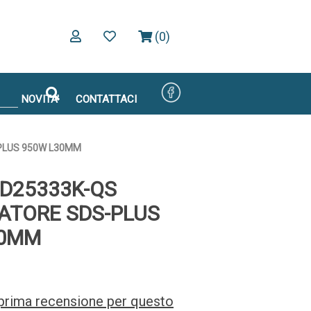
(0)
NOVITA'
CONTATTACI
PLUS 950W L30MM
 D25333K-QS
ATORE SDS-PLUS
30MM
a prima recensione per questo