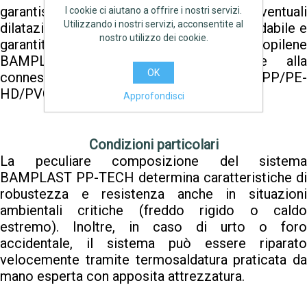
garantisce l’adeguato spazio per eventuali
I cookie ci aiutano a offrire i nostri servizi.
Utilizzando i nostri servizi, acconsentite al
dilatazioni dell’impianto con una tenuta affidabile e
nostro utilizzo dei cookie.
garantita nel tempo. Il sistema in polipropilene
BAMPLAST PP-TECH è compatibile alla
OK
connessione con altri materiali plastici in PP/PE-
HD/PVC nei diametri standard.
Approfondisci
Condizioni particolari
La peculiare composizione del sistema
BAMPLAST PP-TECH determina caratteristiche di
robustezza e resistenza anche in situazioni
ambientali critiche (freddo rigido o caldo
estremo). Inoltre, in caso di urto o foro
accidentale, il sistema può essere riparato
velocemente tramite termosaldatura praticata da
mano esperta con apposita attrezzatura.