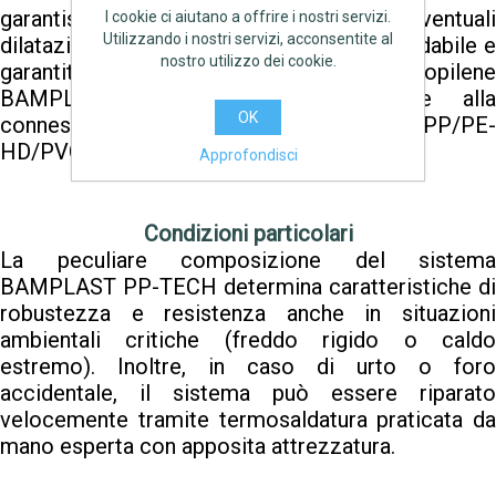
garantisce l’adeguato spazio per eventuali
I cookie ci aiutano a offrire i nostri servizi.
Utilizzando i nostri servizi, acconsentite al
dilatazioni dell’impianto con una tenuta affidabile e
nostro utilizzo dei cookie.
garantita nel tempo. Il sistema in polipropilene
BAMPLAST PP-TECH è compatibile alla
OK
connessione con altri materiali plastici in PP/PE-
HD/PVC nei diametri standard.
Approfondisci
Condizioni particolari
La peculiare composizione del sistema
BAMPLAST PP-TECH determina caratteristiche di
robustezza e resistenza anche in situazioni
ambientali critiche (freddo rigido o caldo
estremo). Inoltre, in caso di urto o foro
accidentale, il sistema può essere riparato
velocemente tramite termosaldatura praticata da
mano esperta con apposita attrezzatura.