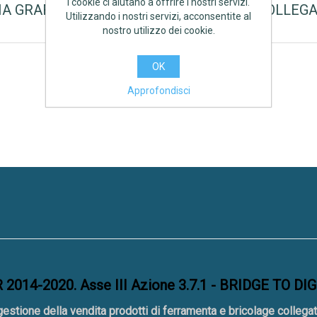
I cookie ci aiutano a offrire i nostri servizi.
A GRAFFATURA CM 150. FLESSIBILE DI COLLEG
Utilizzando i nostri servizi, acconsentite al
nostro utilizzo dei cookie.
OK
Approfondisci
2014-2020. Asse III Azione 3.7.1 - BRIDGE TO DI
gestione della vendita prodotti di ferramenta e bricolage collegat