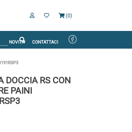
(0)
NOVITA'
CONTATTACI
CR191RSP3
 DOCCIA RS CON
E PAINI
RSP3