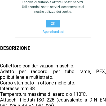
I cookie ci aiutano a offrire i nostri servizi.
Disponibilità:
28 disponibile
Utilizzando i nostri servizi, acconsentite al
nostro utilizzo dei cookie.
€6,00 IVA inclusa
OK
AGGIUNGI
Approfondisci
DESCRIZIONE
Collettore con derivazioni maschio.
Adatto per raccordi per tubo rame, PEX,
polibutilene e multistrato.
Corpo stampato in ottone nichelato.
Interasse mm.38.
Temperatura massima di esercizio 110°C.
Attacchi filettati ISO 228 (equivalente a DIN EN
ISO 228 e BS EN ISO 228).