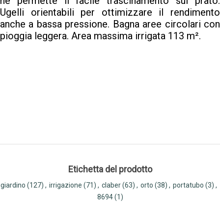
ne permette il facile trascinamento sul prato.
Ugelli orientabili per ottimizzare il rendimento
anche a bassa pressione. Bagna aree circolari con
pioggia leggera. Area massima irrigata 113 m².
Etichetta del prodotto
giardino
(127)
,
irrigazione
(71)
,
claber
(63)
,
orto
(38)
,
portatubo
(3)
,
8694
(1)