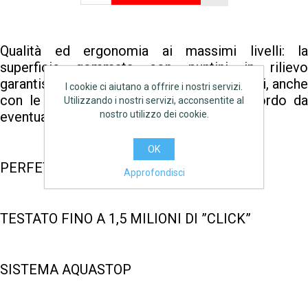
Qualità ed ergonomia ai massimi livelli: la
superficie gommata con puntini in rilievo
garantisce un ”grip” perfetto dei polpastrelli, anche
I cookie ci aiutano a offrire i nostri servizi.
con le mani bagnate, e protegge il raccordo da
Utilizzando i nostri servizi, acconsentite al
nostro utilizzo dei cookie.
eventuali urti.
OK
PERFETTA TENUTA D’ACQUA
Approfondisci
TESTATO FINO A 1,5 MILIONI DI ”CLICK”
SISTEMA AQUASTOP