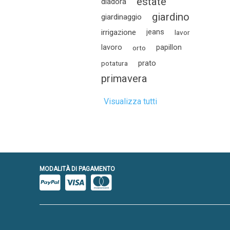
estate
diadora
giardino
giardinaggio
irrigazione
jeans
lavor
lavoro
papillon
orto
prato
potatura
primavera
Visualizza tutti
MODALITÀ DI PAGAMENTO