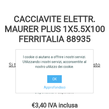
CACCIAVITE ELETTR.
MAURER PLUS 1X5.5X100
FERRITALIA 88935
I cookie ci aiutano a offrire i nostri servizi.
Utilizzando i nostri servizi, acconsentite al
Si tratta della prima recensione per questo
nostro utilizzo dei cookie.
prodotto
OK
Produttore:
FERRITALIA
Approfondisci
Disponibilità:
9 disponibile
€3,40 IVA inclusa