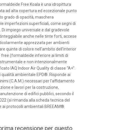
ormaldeide Free Koala è una idropittura
tata ad alta copertura ed eccezionale punto
ato grado di opacità, maschera
e imperfezioni superficiali, come segni di
. Di impiego universale e dal gradevole
tinteggiabile anche nelle tinte forti, accese
rticolarmente apprezzata per ambienti
are quinte di colore nell'ambito dell'interior
free (formaldeide inferiore ai limiti di
ne strumentale e non intenzionalmente
icato IAQ Indoor Air Quality di classe “A+”.
di qualità ambientale EPD®. Risponde ai
inimi (C.A.M.) necessari per l’affidamento
azione e lavori per la costruzione,
anutenzione di edifici pubblici, secondo il
022 (si rimanda alla scheda tecnica del
 ai protocolli ambientali BREEAM®.
a prima recensione per questo