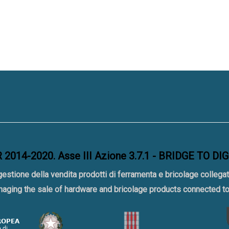
2014-2020. Asse III Azione 3.7.1 - BRIDGE TO DI
gestione della vendita prodotti di ferramenta e bricolage collegat
naging the sale of hardware and bricolage products connected 