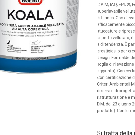
C.A.M, IAQ, EPD®, F
superlavabile vellu
di bianco. Con elev
efficacemente piccol
stuccature e riprese
aspetto vellutato, è 
e di tendenza. È pa
prestigiosi o per cre
design. Formaldeide 
soglia di rilevazio
aggiunta). Con certif
Con certificazione 
Criteri Ambientali M
di servizi di progett
ristrutturazione e m
D.M. del 23 giugno 2
prodotto). Conforme
Si tratta dell