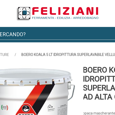
TTURE
/
BOERO KOALA 5 LT IDROPITTURA SUPERLAVABILE VELL
BOERO K
IDROPIT
SUPERLA
AD ALTA
opaca mascherante 