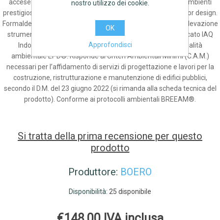
accese e di tendenza. È particolarmente apprezzata per ambienti
nostro utilizzo dei cookie.
prestigiosi o per creare quinte di colore nell'ambito dell'interior design.
Formaldeide free (formaldeide inferiore ai limiti di soglia di rilevazione
OK
strumentale e non intenzionalmente aggiunta). Con certificato IAQ
Approfondisci
Indoor Air Quality di classe “A+”. Con certificazione di qualità
ambientale EPD®. Risponde ai Criteri Ambientali Minimi (C.A.M.)
necessari per l’affidamento di servizi di progettazione e lavori per la
costruzione, ristrutturazione e manutenzione di edifici pubblici,
secondo il D.M. del 23 giugno 2022 (si rimanda alla scheda tecnica del
prodotto). Conforme ai protocolli ambientali BREEAM®.
Si tratta della prima recensione per questo
prodotto
Produttore:
BOERO
Disponibilità:
25 disponibile
€148,00 IVA inclusa