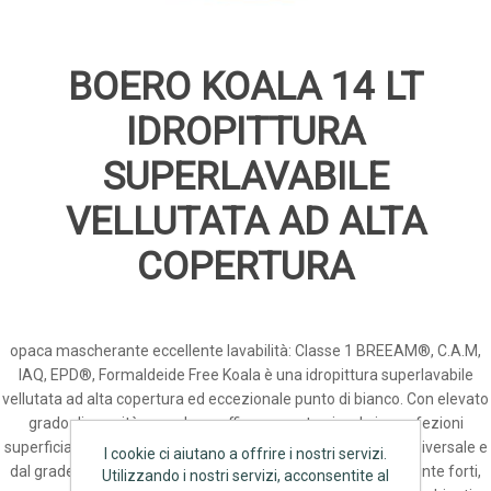
BOERO KOALA 14 LT
IDROPITTURA
SUPERLAVABILE
VELLUTATA AD ALTA
COPERTURA
opaca mascherante eccellente lavabilità: Classe 1 BREEAM®, C.A.M,
IAQ, EPD®, Formaldeide Free Koala è una idropittura superlavabile
vellutata ad alta copertura ed eccezionale punto di bianco. Con elevato
grado di opacità, maschera efficacemente piccole imperfezioni
superficiali, come segni di stuccature e riprese. Di impiego universale e
I cookie ci aiutano a offrire i nostri servizi.
dal gradevole aspetto vellutato, è tinteggiabile anche nelle tinte forti,
Utilizzando i nostri servizi, acconsentite al