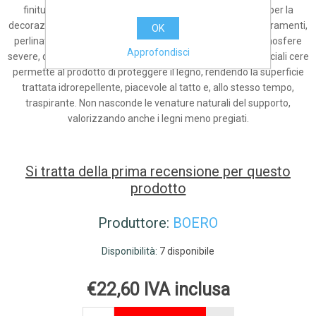
finitura impregnante all’acqua ad effetto cera, inodore, per la
decorazione e la protezione di manufatti in legno come serramenti,
OK
perlinati, mobili e oggetti di bricolage, anche esposti in atmosfere
Approfondisci
severe, quali ambienti marini e montani. La presenza di speciali cere
permette al prodotto di proteggere il legno, rendendo la superficie
trattata idrorepellente, piacevole al tatto e, allo stesso tempo,
traspirante. Non nasconde le venature naturali del supporto,
valorizzando anche i legni meno pregiati.
Si tratta della prima recensione per questo
prodotto
Produttore:
BOERO
Disponibilità:
7 disponibile
€22,60 IVA inclusa