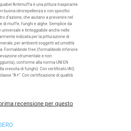
uabel Antimuffa è una pittura traspirante
n buona idrorepellenza e con specifici
ttro d’azione, che aiutano a prevenire nel
 di muffe, funghi e alghe. Semplice da
o universale e tinteggiabile anche nelle
olarmente indicata per la pitturazione di
generale, per ambienti soggetti ad umidità
a. Formaldeide free (formaldeide inferiore
i rilevazione strumentale e non
ggiunta), conforme alla norma UNI EN
la crescita di funghi). Con certificato IAQ
 classe “A+”. Con certificazione di qualità
a prima recensione per questo
OERO