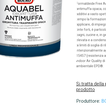
Formaldeide Free Aq
antimuffa opaca, co
additivi a vasto spe
tempo la formazione
applicare, di impieg
tinte forti, è partic
bagni, cucine e, in 
elevata e a condens
ai limiti di soglia d
intenzionalmente a
15457 (resistenza al
Indoor Air Quality di
ambientale EPD®.
Si tratta dell
prodotto
Produttore:
B