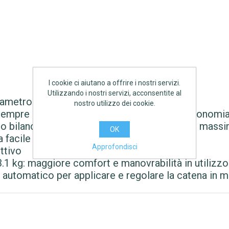
I cookie ci aiutano a offrire i nostri servizi.
Utilizzando i nostri servizi, acconsentite al
diametro 3.5 cm per carica*
nostro utilizzo dei cookie.
. Sempre pronta all'uso e con ancora più di autonomi
 bilanciamento e doppia impugnatura per il massim
OK
 facile e veloce, senza perdite di olio
Approfondisci
ttivo
.1 kg: maggiore comfort e manovrabilità in utilizzo
automatico per applicare e regolare la catena in 