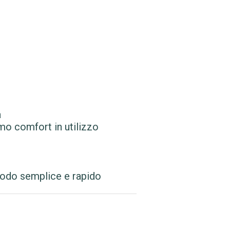
a
o comfort in utilizzo
modo semplice e rapido