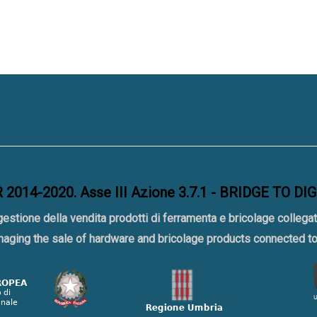
2014-2020. Asse III Azione 3.7.1 - BRIDGE TO DI
gestione della vendita prodotti di ferramenta e bricolage collegat
naging the sale of hardware and bricolage products connected 