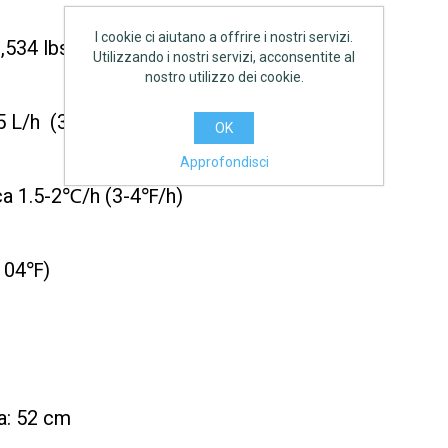
I cookie ci aiutano a offrire i nostri servizi.
,534 lbs)
Utilizzando i nostri servizi, acconsentite al
nostro utilizzo dei cookie.
5 L/h (350 gal./h)
OK
Approfondisci
ca 1.5-2℃/h (3-4℉/h)
(104℉)
a: 52 cm