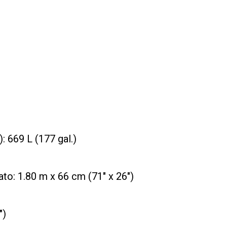
: 669 L (177 gal.)
to: 1.80 m x 66 cm (71" x 26")
")