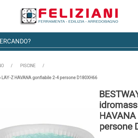
NO
/
PISCINE
/
 LAY-Z HAVANA gonfiabile 2-4 persone D180XH66
BESTWAY 
idromass
HAVANA g
persone