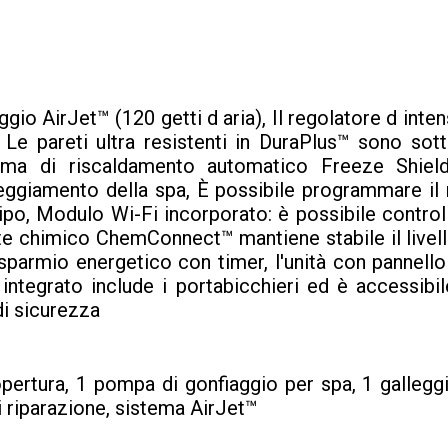
io AirJet™ (120 getti d aria), Il regolatore d inte
re, Le pareti ultra resistenti in DuraPlus™ sono so
stema di riscaldamento automatico Freeze Shie
ggiamento della spa, È possibile programmare il 
icipo, Modulo Wi-Fi incorporato: è possibile control
nte chimico ChemConnect™ mantiene stabile il livello 
sparmio energetico con timer, l'unità con pannello
integrato include i portabicchieri ed è accessibil
di sicurezza
copertura, 1 pompa di gonfiaggio per spa, 1 galle
di riparazione, sistema AirJet™