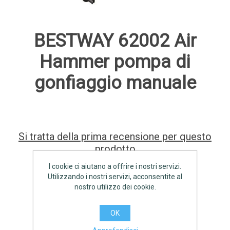
BESTWAY 62002 Air
Hammer pompa di
gonfiaggio manuale
Si tratta della prima recensione per questo
prodotto
I cookie ci aiutano a offrire i nostri servizi.
Produttore:
BESTWAY
Utilizzando i nostri servizi, acconsentite al
nostro utilizzo dei cookie.
€6,50 IVA inclusa
OK
AGGIUNGI