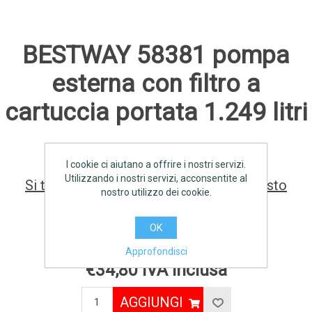
BESTWAY 58381 pompa
esterna con filtro a
cartuccia portata 1.249 litri
I cookie ci aiutano a offrire i nostri servizi.
Utilizzando i nostri servizi, acconsentite al
Si tratta della prima recensione per questo
nostro utilizzo dei cookie.
prodotto
OK
Produttore:
BESTWAY
Approfondisci
€34,80 IVA inclusa
AGGIUNGI