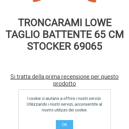
TRONCARAMI LOWE
TAGLIO BATTENTE 65 CM
STOCKER 69065
Si tratta della prima recensione per questo
prodotto
Produttore:
STOCKER
I cookie ci aiutano a offrire i nostri servizi.
Utilizzando i nostri servizi, acconsentite al
€98,80 IVA inclusa
nostro utilizzo dei cookie.
AGGIUNGI
OK